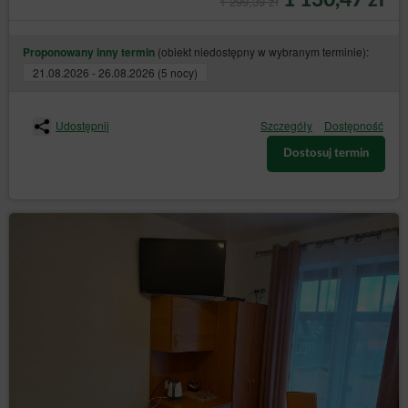
1 299,39 zł
do ograniczenia przetwarzania (art. 18 RODO)
– żądania ograniczenia przetwarzania danych
(obiekt niedostępny w wybranym terminie):
Proponowany inny termin
osobowych, gdy:
21.08.2026 - 26.08.2026 (5 nocy)
osoba, której dane dotyczą, kwestionuje
prawidłowość danych osobowych – na
okres pozwalający Administratorowi danych
Udostępnij
Szczegóły
Dostępność
sprawdzić prawidłowość tych danych,
przetwarzanie jest niezgodne z prawem, a
Dostosuj termin
osoba, której dane dotyczą, sprzeciwia się
ich usunięciu, żądając ograniczenia ich
wykorzystywania,
Administrator danych nie potrzebuje już
tych danych, ale są one potrzebne osobie,
której dane dotyczą, do ustalenia,
dochodzenia lub obrony roszczeń,
osoba, której dane dotyczą, wniosła
sprzeciw wobec przetwarzania – do czasu
stwierdzenia, czy prawnie uzasadnione
podstawy po stronie administratora są
nadrzędne wobec podstaw sprzeciwu
osoby, której dane dotyczą;
–
do przenoszenia danych (art. 20 RODO)