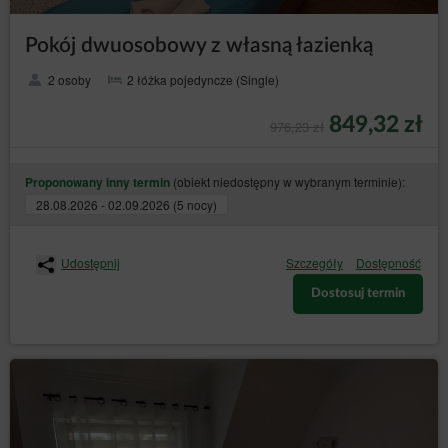
poprzez gromadzenie logów serwera www przez
operatora hostingowego Sklepu internetowego
Pokój dwuosobowy z własną łazienką
(konieczne do poprawnego działania serwisu).
2 osoby
2 łóżka pojedyncze (Single)
Pliki cookies stanowią dane informatyczne, w
szczególności pliki tekstowe, które są przechowywane
w urządzeniu końcowym Gościa/Użytkownika Serwisu
849,32 zł
976,23 zł
i przeznaczone są do korzystania ze strony Serwisu.
Cookies zazwyczaj zawierają nazwę strony
internetowej, z której pochodzą, czas przechowywania
(obiekt niedostępny w wybranym terminie):
ich na urządzeniu końcowym oraz unikalny numer.
Proponowany inny termin
28.08.2026 - 02.09.2026 (5 nocy)
Serwis korzysta z plików cookies wyłącznie po
wyrażeniu przez Gościa/Użytkownika Serwisu
uprzedniej zgody w tym zakresie. Wyrażenie zgody na
korzystanie przez Serwis ze wszystkich plików cookies
Udostępnij
Szczegóły
Dostępność
następuje poprzez kliknięcie przycisku: „Zgadzam się,
chcę przejść do strony” podczas wyświetlania się
Dostosuj termin
komunikatu o korzystaniu z plików cookies przez
Serwis albo poprzez zamknięcie tego komunikatu.
Zgoda, o której mowa w poprzednim punkcie, może
obejmować wyłącznie wybrane pliki cookies. W takim
przypadku Gość/Użytkownik Serwisu powinien
skorzystać z opcji: „Ustawienia plików cookies”,
dostępnej w komunikacie o korzystaniu z plików
cookies przez Sklep internetowy. Jednocześnie