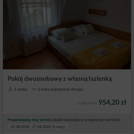
Administrator danych zastrzega, że wyłączenie
obsługi plików cookies niezbędnych dla procesów
uwierzytelniania, bezpieczeństwa, utrzymania
preferencji Gościa/Użytkownika Serwisu może
utrudnić, a w skrajnych przypadkach może
uniemożliwić korzystanie z Serwisu.
Jeżeli Gość/Użytkownik Serwisu nie wyraża zgody na
korzystanie przez Serwis z plików cookies, może
skorzystać z opcji: „Nie wyrażam zgody”, dostępnej
również w komunikacie o korzystaniu z plików cookies
przez Sklep internetowy bądź dokonać zmian w
ustawieniach przeglądarki internetowej, z której
aktualnie korzysta (może to jednak spowodować
niepoprawne działanie strony Serwisu).
Pokój dwuosobowy z własną łazienką
W celu zarządzania ustawieniami cookies, należy
wybrać z listy poniżej przeglądarkę internetową/
2 osoby
2 łóżka pojedyncze (Single)
system i postępować zgodnie z instrukcjami:
Internet Explorer
954,20 zł
1 096,78 zł
Chrome
Safari
(obiekt niedostępny w wybranym terminie):
Proponowany inny termin
Firefox
22.08.2026 - 27.08.2026 (5 nocy)
Opera