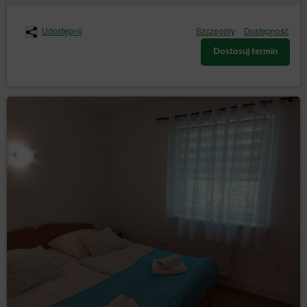
Inspektor Ochrony Danych
Udostępnij
Szczegóły
Dostępność
W każdym przypadku osoba, której dane dotyczą, może
również skontaktować się bezpośrednio z inspektorem
Dostosuj termin
ochrony danych Administratora za pomocą wiadomości e-
mail lub pisemnie na adres Administratora danych, podany
w dziale I punkcie 2 niniejszej Polityki Prywatności i
Cookies.
Zmiany Polityki Prywatności
Polityka prywatności i cookies może być uzupełniana lub
uaktualniana zgodnie z bieżącymi potrzebami
Administratora w celu zapewnienia aktualnej i rzetelnej
informacji Gościom/Użytkownikom.
Cookies
Serwis realizuje funkcje pozyskiwania informacji o
Gościach, Użytkownikach Serwisu i ich zachowaniu w
następujący sposób:
poprzez dobrowolnie wprowadzone w
formularzach informacje w celach wynikających z
funkcji konkretnego formularza;
poprzez zapisywanie w urządzeniach końcowych
pliki cookies (tzw. „
”);
ciasteczka