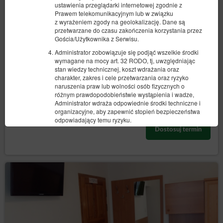
ustawienia przeglądarki internetowej zgodnie z
Dwuosobowy pokój z łazienką i balkonem
Prawem telekomunikacyjnym lub w związku
z wyrażeniem zgody na geolokalizację. Dane są
2 osoby
1 duże łóżko podwójne (Queen)
przetwarzane do czasu zakończenia korzystania przez
Gościa/Użytkownika z Serwisu.
378,97 zł
Administrator zobowiązuje się podjąć wszelkie środki
wymagane na mocy art. 32 RODO, tj, uwzględniając
stan wiedzy technicznej, koszt wdrażania oraz
(obiekt niedostępny w wybranym terminie):
Proponowany inny termin
charakter, zakres i cele przetwarzania oraz ryzyko
10.08.2026 - 11.08.2026 (1 noc)
naruszenia praw lub wolności osób fizycznych o
różnym prawdopodobieństwie wystąpienia i wadze,
Administrator wdraża odpowiednie środki techniczne i
organizacyjne, aby zapewnić stopień bezpieczeństwa
Udostępnij
Szczegóły
Dostępność
odpowiadający temu ryzyku.
Dostosuj termin
Działania marketingowe administratora
Na stronie Serwisu Administrator danych może zamieszczać
informacje marketingowe o swoich produktach lub
usługach. Wyświetlanie tych treści jest dokonywane przez
Administratora danych zgodnie z art. 6 ust.1 lit. f RODO, tj.
zgodnie z prawnie uzasadnionym interesem Administratora
danych polegającym na publikacji treści związanych ze
świadczonymi usługami oraz treści promocyjnych akcji, w
które Administrator danych jest zaangażowany.
Jednocześnie działanie to nie narusza praw i wolności