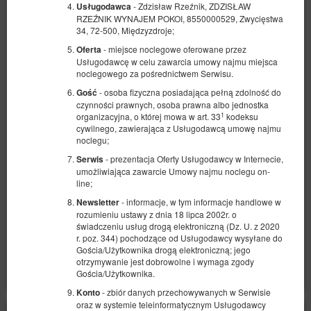
- Zdzisław Rzeźnik, ZDZISŁAW
Usługodawca
RZEŹNIK WYNAJEM POKOI, 8550000529, Zwycięstwa
34, 72-500, Międzyzdroje;
- miejsce noclegowe oferowane przez
Oferta
Usługodawcę w celu zawarcia umowy najmu miejsca
noclegowego za pośrednictwem Serwisu.
- osoba fizyczna posiadająca pełną zdolność do
Gość
Dwuosobowy pokój z łazienką i balkonem
czynności prawnych, osoba prawna albo jednostka
1
Dostępna liczba: 1
organizacyjna, o której mowa w art. 33
kodeksu
cywilnego, zawierająca z Usługodawcą umowę najmu
2
2 osoby
pow. 11,00 m
1 sypialnia
noclegu;
1 duże łóżko podwójne (Queen)
- prezentacja Oferty Usługodawcy w Internecie,
Serwis
umożliwiająca zawarcie Umowy najmu noclegu on-
581,09 zł
631,62 zł
line;
2 osoby / 2 noce
- informacje, w tym informacje handlowe w
Newsletter
rozumieniu ustawy z dnia 18 lipca 2002r. o
świadczeniu usług drogą elektroniczną (Dz. U. z 2020
Udostępnij
Szczegóły
Dostępność
r. poz. 344) pochodzące od Usługodawcy wysyłane do
Gościa/Użytkownika drogą elektroniczną; jego
Pokaż oferty
otrzymywanie jest dobrowolne i wymaga zgody
Gościa/Użytkownika.
- zbiór danych przechowywanych w Serwisie
Konto
oraz w systemie teleinformatycznym Usługodawcy