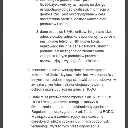
Gość/Użytkownik wyraził zgodę na dostęp
usługodawcy do geolokalizacji. Informacja o
Udostępnij
Szczegóły
Dostępność
geolokalizacji jest wykorzystywana w celu
Pokaż oferty
dostarczania bardziej dostosowanych ofert
produktów i usług.
dane osobowe Użytkowników: imię, nazwisko,
adres siedziby, adres korespondencyjny, adres e-
mail, numer telefonu, NIP, numer konta
POZOSTAŁE OFERTY
bankowego lub inne dane osobowe, których
podanie jest niezbędne do zrealizowania
zakupu, a których podania w procesie
rezerwacyjnym wymaga Administrator.
Informacje te nie zawierają danych dotyczących
tożsamości Gości/Użytkowników, lecz w połączeniu z
innymi informacjami mogą stanowić dane osobowe i w
związku z tym Administrator obejmuje je pełną
ochroną przysługującą na gruncie RODO.
Dane te są przetwarzane zgodnie z art. 6 ust. 1 lit. b
RODO, w celu realizacji usługi, tj. umowy o
świadczenie usług drogą elektroniczną zgodnie z
Regulaminem oraz zgodnie z art. 6 ust. 1 lit. a RODO,
w związku z wyrażeniem zgody na stosowanie
określonych plików cookies lub innych podobnych
technologii, wyrażonych przez odpowiednie