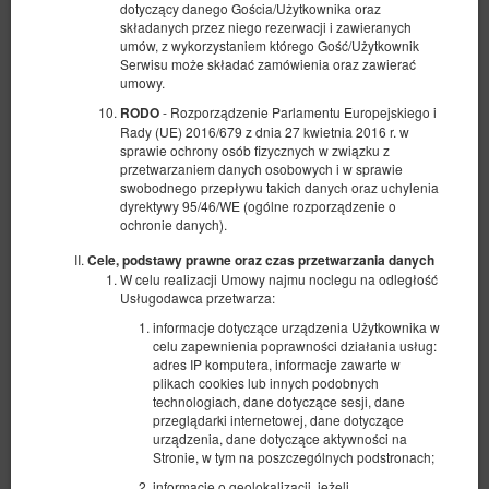
dotyczący danego Gościa/Użytkownika oraz
składanych przez niego rezerwacji i zawieranych
umów, z wykorzystaniem którego Gość/Użytkownik
Serwisu może składać zamówienia oraz zawierać
umowy.
- Rozporządzenie Parlamentu Europejskiego i
RODO
Rady (UE) 2016/679 z dnia 27 kwietnia 2016 r. w
sprawie ochrony osób fizycznych w związku z
przetwarzaniem danych osobowych i w sprawie
swobodnego przepływu takich danych oraz uchylenia
dyrektywy 95/46/WE (ogólne rozporządzenie o
ochronie danych).
Cele, podstawy prawne oraz czas przetwarzania danych
W celu realizacji Umowy najmu noclegu na odległość
Pokój trzyosobowy z własną łazienką i
Usługodawca przetwarza:
balkonem
informacje dotyczące urządzenia Użytkownika w
Dostępna liczba: 1
celu zapewnienia poprawności działania usług:
adres IP komputera, informacje zawarte w
2
3 osoby
pow. 18,00 m
1 sypialnia
plikach cookies lub innych podobnych
1 łóżko pojedyncze (Single), 1 duże łóżko podwójne (Queen)
technologiach, dane dotyczące sesji, dane
przeglądarki internetowej, dane dotyczące
676,86 zł
urządzenia, dane dotyczące aktywności na
735,72 zł
Stronie, w tym na poszczególnych podstronach;
2 osoby / 2 noce
informacje o geolokalizacji, jeżeli