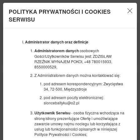
IdoBooking
POLITYKA PRYWATNOŚCI I COOKIES
Menu
SERWISU
POCZĄTEK
KONIEC
09
11
SIERPNIA
SIERPNIA
2026
2026
Administrator danych oraz definicje
LICZBA OSÓB
osobowych
Administratorem danych
2
FILTRY
Gości/Użytkowników Serwisu jest: ZDZISŁAW
RZEŹNIK WYNAJEM POKOI, +48 780015933,
8550000529,
Z Administratorem danych można kontaktować się:
pod adresem korespondencyjnym: Zwycięstwa
34, 72-500, Międzyzdroje
pod adresem poczty elektronicznej:
sloncebaltyku@o2.pl
- osoba fizyczna wchodząca na
Użytkownik Serwisu
stronę/strony prezentujące Ofertę i umożliwiające
zawarcie umowy najmu noclegu lub korzystająca z
usług lub funkcjonalności opisanych w niniejszej
Polityce Prywatności i Cookies;