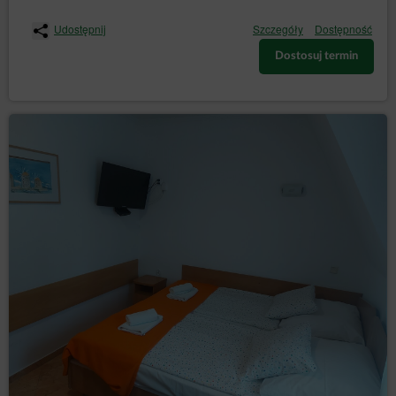
Android
Udostępnij
Szczegóły
Dostępność
Safari (iOS)
Dostosuj termin
Windows Phone
Podstawą prawną przetwarzania danych osobowych
pochodzących z plików cookies są prawnie
uzasadnione interesy Administratora danych,
polegające na zapewnianiu wysokiej jakości usług,
zapewnianiu bezpieczeństwa usług.
W ramach Serwisu stosowane są dwa zasadnicze
rodzaje plików cookies: „sesyjne” (session cookies)
oraz „stałe” (persistent cookies). Cookies „sesyjne” są
plikami tymczasowymi, które przechowywane są w
urządzeniu końcowym Użytkownika Serwisu do czasu
wylogowania, opuszczenia Serwisu lub wyłączenia
oprogramowania (przeglądarki internetowej). „Stałe”
pliki cookies przechowywane są w urządzeniu
końcowym Gościa/Użytkownika Serwisu przez czas
określony w parametrach plików cookies lub do czasu
ich usunięcia przez Gościa/Użytkownika.
Pliki cookies wykorzystywane są w następujących
celach:
tworzenia statystyk, które pomagają zrozumieć, w