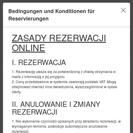
IdoBooking
Bedingungen und Konditionen für
Menu
Reservierungen
ANFANG
ENDE
09
11
AUGUST
AUGUST
ZASADY REZERWACJI
2026
2026
ONLINE
ANZAHL DER PERSONEN
2
FILTER
I. REZERWACJA
1. Rezerwację uważa się za potwierdzoną z chwilą otrzymania e-
maila z informacją o jej przyjęciu.
2. Ceny przedstawione w systemie zawierają podatek VAT. Mogą
obejmować również inne świadczenia, wyszczególnione w opisie
oferty.
II. ANULOWANIE I ZMIANY
REZERWACJI
1. Nie wykonanie czynności opisanych przy składaniu rezerwacji, w
wymaganym terminie, powoduje automatyczne anulowanie
rezerwacji.