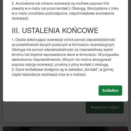
2. Anulowanie lub zmiana rezerwacji są możliwe poprzez link
zawarty w e-mailu lub przez kontakt z Obsługą. Skorzystanie z linku
w e-mailu umożliwia automatyczne, natychmiastowe anulowanie
rezerwacji.
III. USTALENIA KOŃCOWE
1. Osoba dokonująca rezerwacji online ponosi odpowiedzialność
Doppelzimmer mit Bad und Balkon
za prawidłowość danych podanych w formularzu rezerwacyjnym.
Verfügbare Nummer: 1
Obsługa nie ponosi odpowiedzialności za nieprawidłowy wybór
terminu lub błędnie wprowadzone dane w formularzu. W przypadku
2
2 Personen
Größe 11,00 m
1 Schlafzimmer
stwierdzenia nieprawidłowości, których nie można skorygować
1 großes Doppelbett (Queen)
poprzez edycję rezerwacji, prosimy o pilny kontakt z obsługą.
2. Dane kontaktowe dostępne są w zakładce „Kontakt”, w górnej
części kalendarza rezerwacji oraz w e-mailach.
601,13 zł
653,40 zł
2 Personen / 2 Nächte
Schließen
Teilen
Details
Verfügbarkeit prüfen
Angebote zeigen